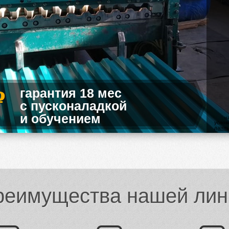
P
гарантия 18 мес
с пусконаладкой
и обучением
н
усло
данн
реимущества нашей лин