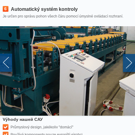
6
Automatický systém kontroly
Je určen pro správu pohon všech čáru pomocí úmyslné ovládací rozhraní.
Výhody нашей САУ
Průmyslový design, jakékoliv "domácí"
Používá komponenty pouze evropští výrobci