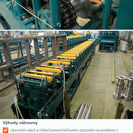
Výhody válcovny
Upevnění válců a hřídelí pomocí klíčového zpravidla na problémy s