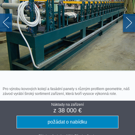
Pro výrobu kovových kolejí a fasádní panely s různým profilem geometrie, náš
závod vyrábí široký sortiment zařízení, která tvoří vysoce výkonná role.
Náklady na zařízení
z 38 000 €
požádat o nabídku