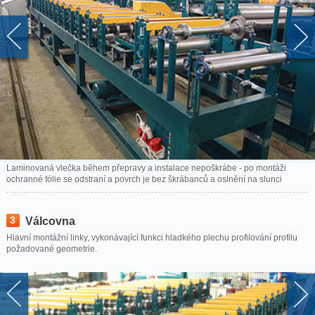
Laminovaná vlečka během přepravy a instalace nepoškrábe - po montáži
ochranné fólie se odstraní a povrch je bez škrábanců a oslnění na slunci
3
Válcovna
Hlavní montážní linky, vykonávající funkci hladkého plechu profilování profilu
požadované geometrie.