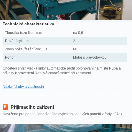
Technické charakteristiky
Tloušťka řezu listu, mm
na 0,6
Řezání cyklu, s
2
Zdvih nože, řezání cyklu, s
60
Pohon
Motor s převodovkou
Chcete-li snížit vlečka linky automatické profil polohování na místě Ruba a
příkazy k provedení Res. Válcovací stolice při zastavení.
Nůžky (druhy a vlastnosti)
5
Přijímacího zařízení
Navrženo pro pohodlí obdržení hotových obkladových panelů z řady nůžek.