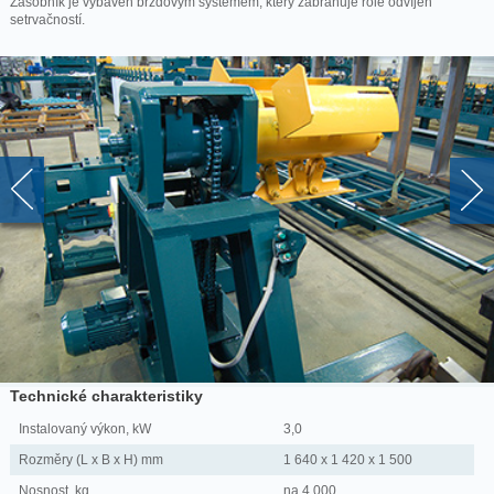
Zásobník je vybaven brzdovým systémem, který zabraňuje role odvíjen
setrvačností.
Technické charakteristiky
Instalovaný výkon, kW
3,0
Rozměry (L x B x H) mm
1 640 x 1 420 x 1 500
Nosnost, kg
na 4 000