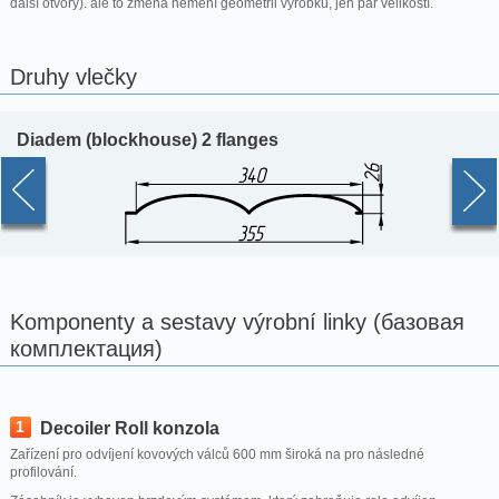
další otvory). ale to změna nemění geometrii výrobku, jen pár velikostí.
Druhy vlečky
Diadem (blockhouse) 2 flanges
Komponenty a sestavy výrobní linky (базовая
комплектация)
1
Decoiler Roll konzola
Zařízení pro odvíjení kovových válců 600 mm široká na pro následné
profilování.