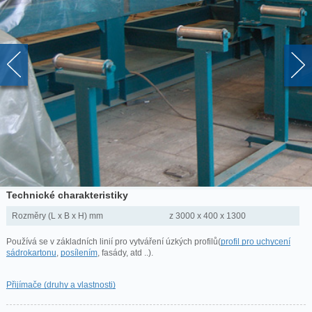
Technické charakteristiky
Rozměry (L x B x H) mm
z 3000 x 400 x 1300
Používá se v základních linií pro vytváření úzkých profilů(
profil pro uchycení
sádrokartonu
,
posílením
, fasády, atd ..).
Přijímače (druhy a vlastnosti)