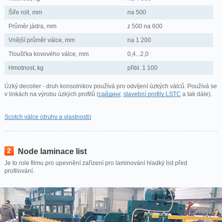
Šíře roll, mm
na 500
Průměr jádra, mm
z 500 na 600
Vnější průměr válce, mm
na 1 200
Tloušťka kovového válce, mm
0,4...2,0
Hmotnost, kg
přibl. 1 100
Úzký decoiler - druh konsolnikov používá pro odvíjení úzkých válců. Používá se
v linkách na výrobu úzkých profilů (
сайдинг
,
stavební profily LSTC
a tak dále).
Scotch válce (druhy a vlastnosti)
2
Node laminace list
Je to role filmu pro upevnění zařízení pro laminování hladký list před
profilování.