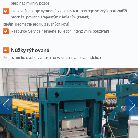
přepínacím linky později
Pracovní nástroje vyrobené z oceli St40H nástroje se zvýšenou zátěží
prochází povinnou tepelným ošetřením (kalení)
Ideální geometrie profilů z různých kovů
Resource Service nejméně 10 let při intenzivním používání
4
Nůžky rýhované
Pro řezání hotového výrobku na výstupu z válcovací stolice.