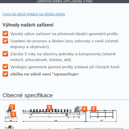
Zálohová platba 10%
Záruka 3 roky
Ceny na všech linkách na výrobu vlečky
Výhody našich zařízení
Vysoký výkon zařízení na přesnosti ideální geometrii profilu
Uvedení do provozu a školení jsou zahrnuty v ceně (včetně
dopravy a ubytování)
Záruka 3 roky na všechny jednotky a komponenty (včetně
motorů, převodovek, ložiska, atd)
Vynikající geometrie jasnost profily získané při různých kovů
vlečka na stěně není "upozorňuje»
Obecné specifikace
1
3
4
5
2