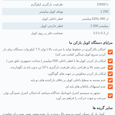
تا 10000
ظرفیت بارگیری کیلوگرم
1 250
پهنای کویل میلیمتر
از 480 تا620 میلیمتر
قطر داخلی کویل
1 500 میلیمتر
قطر خارجی کویل
از 0.3 تا 2.0
ضخامت فلز بر روی کویل
مزایای دستگاه کویل بازکن ما
.امکان بکارگیری در خطوط تولید با سرعت بالا ( توان 7.5 کیلو وات دستگاه برای باز
کردن سریع کویل سنگین کفایت می کند)
.امکان باز کردن کویل ها با قطر داخلی 500 میلیمتر ( ساخت جمهوری خلق چین )
.عمر مفید بالا و طراحی برای ظرفیت بارگیری تا 10 تن بدون پایه ی نگهدارنده
.امکان باز کردن معکوس در جهت های گوناگون
.عدم صدمه به سطح داخلی کویل بر خلاف بازکننده های دو پایه
.عدم استهلاک یاتاقان های پایه ای
.مجهز به سیستم کنترل اتوماتیک جداگانه میباشد که امکان کنترل خمیدگی نوار،
سرعت و جهت حرکت را فراهم می آورد
سایر گزینه ها
کویل باز کن ممکن است به سبد بالا رونده ی بار شده مجهز شود. سبد برای تخلیه ی