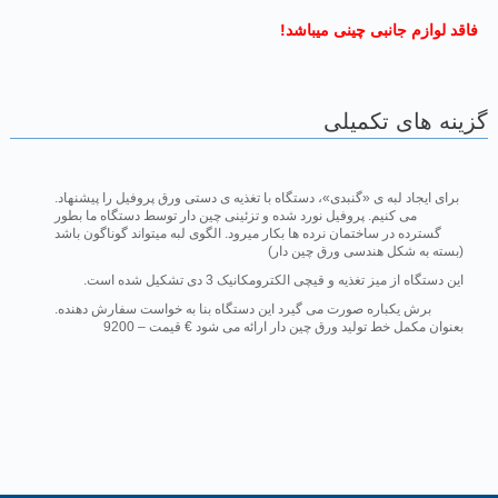
!فاقد لوازم جانبی چینی میباشد
گزینه های تکمیلی
.برای ایجاد لبه ی «گنبدی»، دستگاه با تغذیه ی دستی ورق پروفیل را پیشنهاد
می کنیم. پروفیل نورد شده و تزئینی چین دار توسط دستگاه ما بطور
گسترده در ساختمان نرده ها بکار میرود. الگوی لبه میتواند گوناگون باشد
(بسته به شکل هندسی ورق چین دار)
.این دستگاه از میز تغذیه و قیچی الکترومکانیک 3 دی تشکیل شده است
.برش یکباره صورت می گیرد این دستگاه بنا به خواست سفارش دهنده
بعنوان مکمل خط تولید ورق چین دار ارائه می شود € قیمت – 9200