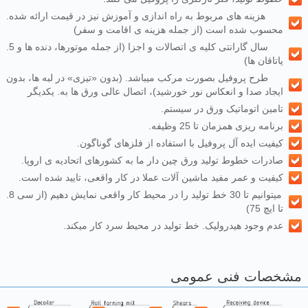
.هزینه های مربوط به راه اندازی و آموزش نیز در قیمت ارائه شده
محسوب شده است (از جمله هزینه ی اقامت و سفر)
.5 سال گارانتی کلیه ی اتصالات و اجزا (از جمله موتورها، دنده ها و
یاتاقان ها)
طرح پروفیل بصورت مرکب میباشد. (بدون «تیزی» در لبه ها، بدون
ایجاد صدا و انعکاس نور خورشید)، اتصال عالی ورق ها به. یکدیگر
.تامین اتوماتیک ورق در سیستم
.برنامه ریزی همزمان تا 25 وظیفه
.کیفیت ایده آل پروفیل با استفاده از فلزهای گوناگون
.صادرات خطوط تولید ورق چین دار ما به کشورهای اتحادیه ی اروپا
.کیفیت و عمر مفید ماشین آلات عملا در کار واقعی، تایید شده است
.میتوانیم تا 30 خط تولید را در محیط کار واقعی نمایش دهیم (از سی 8
تا ایچ 75)
.عدم وجود هیدرولیک. خط تولید در محیط سرد کار میکند
مشخصات فنی عمومی