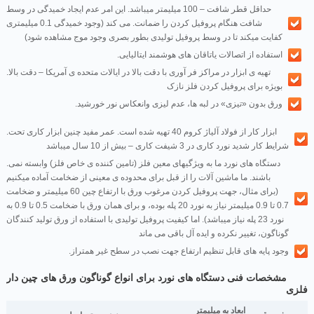
حداقل قطر شافت – 100 میلیمتر میباشد. این امر عدم ایجاد خمیدگی در وسط
شافت هنگام پروفیل کردن را ضمانت. می کند (وجود خمیدگی 0.1 میلیمتری
کفایت میکند تا در وسط پروفیل تولیدی بطور بصری وجود موج مشاهده شود)
.استفاده از اتصالات یاتاقان های هوشمند ایتالیایی
.تهیه ی ابزار در مراکز فر آوری با دقت بالا در ایالات متحده ی آمریکا – دقت بالا
بویژه برای پروفیل کردن فلز نازک
.ورق بدون «تیزی» در لبه ها، عدم لیزی وانعکاس نور خورشید
.ابزار کار از فولاد آلیاژ کروم 40 تهیه شده است. عمر مفید چنین ابزار کاری تحت
شرایط کار شدید نورد کاری در 3 شیفت کاری – بیش از 10 سال میباشد
.دستگاه های نورد ما به ویژگیهای معین فلز (تامین کننده ی خاص فلز) وابسته نمی
باشند. ما ماشین آلات را از قبل برای محدوده ی معینی از ضخامت آماده میکنیم
(برای مثال، جهت پروفیل کردن مرغوب ورق با ارتفاع چین 60 میلیمتر و ضخامت
0.7 تا 0.9 میلیمتر نیاز به نورد 20 پله بوده، و برای همان ورق با ضخامت 0.5 تا 0.9 به
نورد 23 پله نیاز میباشد). اما کیفیت پروفیل تولیدی با استفاده از ورق تولید کنندگان
گوناگون، تغییر نکرده و ایده آل باقی می ماند
.وجود پایه های قابل تنظیم ارتفاع جهت نصب در سطح غیر همتراز
مشخصات فنی دستگاه های نورد برای انواع گوناگون ورق های چین دار
فلزی
ابعاد به میلیمتر