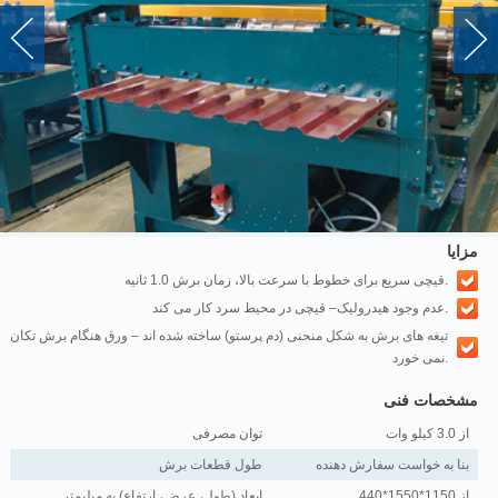
مزایا
قیچی سریع برای خطوط با سرعت بالا، زمان برش 1.0 ثانیه.
عدم وجود هیدرولیک– قیچی در محیط سرد کار می کند.
تیغه های برش به شکل منحنی (دم پرستو) ساخته شده اند – ورق هنگام برش تکان
نمی خورد.
مشخصات فنی
از 3.0 کیلو وات
توان مصرفی
بنا به خواست سفارش دهنده
طول قطعات برش
از 1150*1550*440
ابعاد (طول، عرض، ارتفاع) به میلیمتر