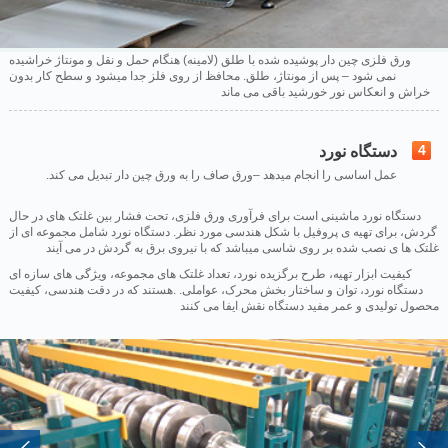
ورق فلزی چین دار پوشیده شده با طلق (لامینه) هنگام حمل و نقل و مونتاژ خراشیده
نمی شود – پس از مونتاژ، طلق. محافظ از روی فلز جدا میشود و سطح کار بدون
خراش و انعکاس نور خورشید باقی می ماند
4
دستگاه نورد
.عمل اساسی را انجام میدهد –ورق صاف را به ورق چین دار تبدیل می کند
دستگاه نورد ماشینی است برای فرآوری ورق فلزی، تحت فشار بین غلتک های در حال
گردش، برای تهیه ی پروفیل با شکل هندسی مورد نظر. دستگاه نورد شامل مجموعه ای از
غلتک ها ی نصب شده بر روی شاسی میباشد که با نیروی برق به گردش در می آیند
کیفیت ابزار تهیه، طرح برگزیده نورد، تعداد غلتک های مجموعه، ویژگی های سازه ای
دستگاه نورد، توان و ساختار بخش محرک، عواملی. .هستند که در دقت هندسی، کیفیت
محصول تولیدی و عمر مفید دستگاه نقش ایفا می کنند