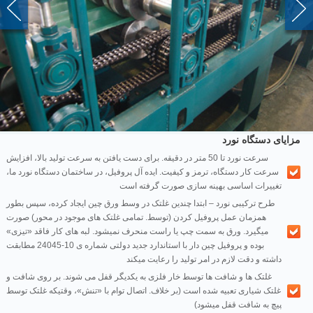
مزایای دستگاه نورد
سرعت نورد تا 50 متر در دقیقه. برای دست یافتن به سرعت تولید بالا، افزایش
سرعت کار دستگاه، ترمز و کیفیت. ایده آل پروفیل، در ساختمان دستگاه نورد ما،
تغییرات اساسی بهینه سازی صورت گرفته است
طرح ترکیبی نورد – ابتدا چندین غلتک در وسط ورق چین ایجاد کرده، سپس بطور
همزمان عمل پروفیل کردن (توسط. تمامی غلتک های موجود در محور) صورت
میگیرد. ورق به سمت چپ یا راست منحرف نمیشود. لبه های کار فاقد «تیزی»
بوده و پروفیل چین دار با استاندارد جدید دولتی شماره ی 10-24045 مطابقت
داشته و دقت لازم در امر تولید را رعایت میکند
غلتک ها و شافت ها توسط خار فلزی به یکدیگر قفل می شوند. بر روی شافت و
غلتک شیاری تعبیه شده است (بر خلاف. اتصال توام با «تنش»، وقتیکه غلتک توسط
پیچ به شافت قفل میشود)