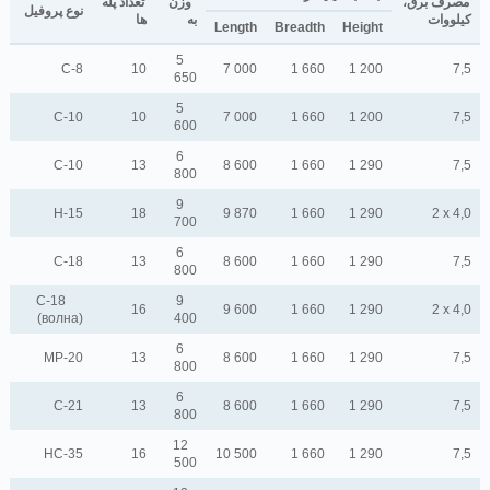
مصرف برق،
وزن
تعداد پله
نوع پروفیل
کیلووات
به
ها
Length
Breadth
Height
5
C-8
10
7 000
1 660
1 200
7,5
650
5
C-10
10
7 000
1 660
1 200
7,5
600
6
C-10
13
8 600
1 660
1 290
7,5
800
9
H-15
18
9 870
1 660
1 290
2 х 4,0
700
6
C-18
13
8 600
1 660
1 290
7,5
800
C-18
9
16
9 600
1 660
1 290
2 х 4,0
(волна)
400
6
MP-20
13
8 600
1 660
1 290
7,5
800
6
C-21
13
8 600
1 660
1 290
7,5
800
12
HC-35
16
10 500
1 660
1 290
7,5
500