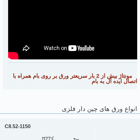
مونتاژ بیش از 2 بار سریعتر ورق بر روی بام همراه با
اتصال ایده آل به بام
انواع ورق های چین دار فلزی
С8.52-1150