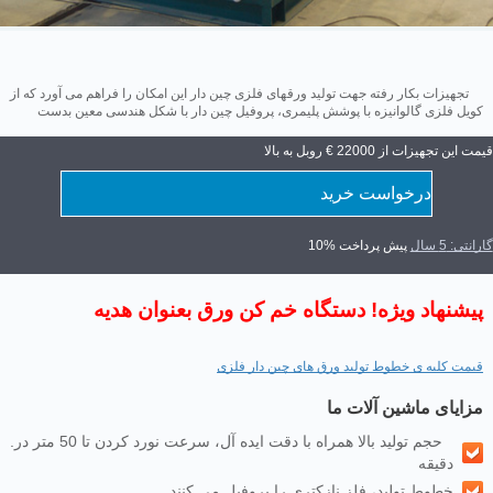
تجهیزات بکار رفته جهت تولید ورقهای فلزی چین دار این امکان را فراهم می آورد که از
کویل فلزی گالوانیزه با پوشش پلیمری، پروفیل چین دار با شکل هندسی معین بدست
قیمت این تجهیزات از 22000 € روبل به بالا
درخواست خرید
گارانتی: 5 سال
10% پیش پرداخت
پیشنهاد ویژه! دستگاه خم کن ورق بعنوان هدیه
قیمت کلیه ی خطوط تولید ورق های چین دار فلزی
مزایای ماشین آلات ما
.حجم تولید بالا همراه با دقت ایده آل، سرعت نورد کردن تا 50 متر در
دقیقه
.خطوط تولید، فلز نازکتری را پروفیل می کنند