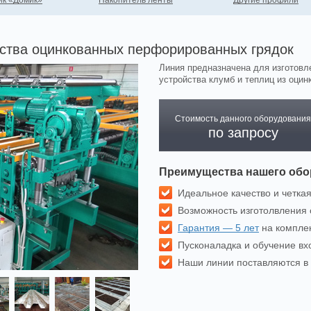
ик «Домик»
Накопитель ленты
Другие профили
ства оцинкованных перфорированных грядок
Линия предназначена для изготовл
устройства клумб и теплиц из оци
Стоимость данного оборудования
по запросу
Преимущества нашего обо
Идеальное качество и четка
Возможность изготолвления 
Гарантия — 5 лет
на компле
Пусконаладка и обучение вх
Наши линии поставляются в