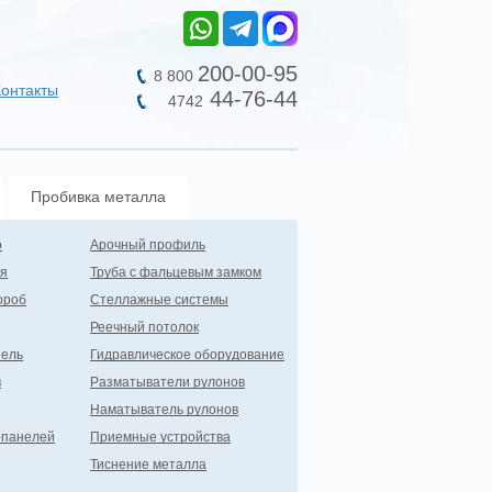
200-00-95
8 800
Контакты
44-76-44
4742
Пробивка металла
о
Арочный профиль
ая
Труба с фальцевым замком
ороб
Стеллажные системы
Реечный потолок
ель
Гидравлическое оборудование
в
Разматыватели рулонов
Наматыватель рулонов
-панелей
Приемные устройства
Тиснение металла