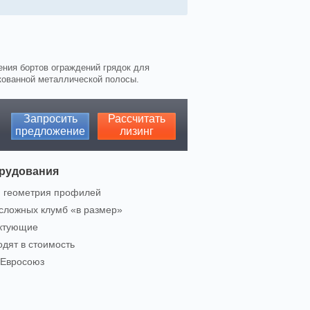
ения бортов ограждений грядок для
нкованной металлической полосы.
Запросить
Расcчитать
предложение
лизинг
рудования
я геометрия профилей
сложных клумб «в размер»
ктующие
одят в стоимость
 Евросоюз